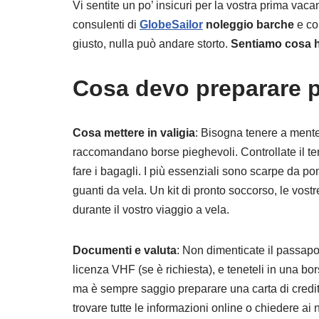
Vi sentite un po’ insicuri per la vostra prima vac
consulenti di
GlobeSailor
noleggio barche
e co
giusto, nulla può andare storto.
Sentiamo cosa ha
Cosa devo preparare p
Cosa mettere in valigia
: Bisogna tenere a mente 
raccomandano borse pieghevoli. Controllate il te
fare i bagagli. I più essenziali sono scarpe da po
guanti da vela. Un kit di pronto soccorso, le vost
durante il vostro viaggio a vela.
Documenti e valuta
: Non dimenticate il passaport
licenza VHF (se è richiesta), e teneteli in una 
ma è sempre saggio preparare una carta di credito
trovare tutte le informazioni online o chiedere ai n