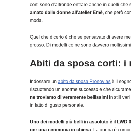
corti sono d’altronde entrare anche in quelli che 
amato dalle donne all’atelier Emè
, che però c
moda.
Quel che è certo è che se pensavate di avere men
grosso. Di modelli ce ne sono davvero moltissimi, p
Abiti da sposa corti: i
Indossare un
abito da sposa Pronovias
è il sogn
riscuotendo un enorme successo e che sicuramen
ne troviamo di veramente bellissimi
in stili va
in fatto di gusto personale.
Uno dei modelli più belli in assoluto è il LWD
per una cerimonia in chiesa.
La gonna è compost