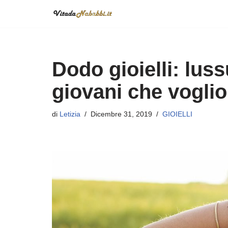
Vai
al
contenuto
Dodo gioielli: luss
giovani che vogli
di
Letizia
Dicembre 31, 2019
GIOIELLI