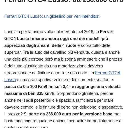
Ferrari GTC4 Lusso: un gioiellino per veri intenditori
Lanciata per la prima volta sul mercato nel 2016,
la Ferrari
GTC4 Lusso rimane ancora oggi uno dei modelli più
apprezzati dagli amanti delle 4 ruote
e soprattutto delle
supercar. Tra le auto del cavallino più vendute, questa è anche
una delle più costose però ma bisogna ammettere che il prezzo
è del tutto giustificato da una motorizzazione davvero
straordinaria e da finiture da mille e una notte. La
Ferrari GTC4
Lusso
è una gran sportiva veloce e decisamente scattante:
passa da 0 a 100 Km/h in soli 3,4″ e raggiunge una velocità
massima di ben 335 km/h.
Sorprendono gli interni, perchè
anche nei sedili posteriori c’è spazio a sufficienza per stare
davvero comodi e le finiture di certo non deludono le aspettative.
Il prezzo? Si
parte da 236.000 euro per la versione base
ma
basta aggiungere qualche optional per salire immediatamente di
qualche migliaia di euro.