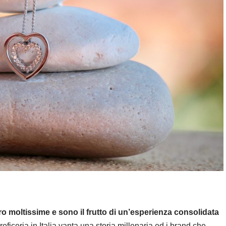
ro moltissime e sono il frutto di un’esperienza consolidata
reficeria in Italia vanta una storia millenaria ed i brand che