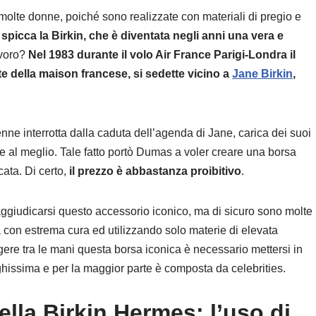
molte donne, poiché sono realizzate con materiali di pregio e
ò
spicca la Birkin, che è diventata negli anni una vera e
avoro?
Nel 1983 durante il volo Air France Parigi-Londra il
e della maison francese, si sedette vicino a
Jane Birkin
,
nne interrotta dalla caduta dell’agenda di Jane, carica dei suoi
e al meglio. Tale fatto portò Dumas a voler creare una borsa
cata. Di certo,
il prezzo è abbastanza proibitivo
.
aggiudicarsi questo accessorio iconico, ma di sicuro sono molte
a con estrema cura ed utilizzando solo materie di elevata
ingere tra le mani questa borsa iconica è necessario mettersi in
unghissima e per la maggior parte è composta da celebrities.
ella Birkin Hermes: l’uso di