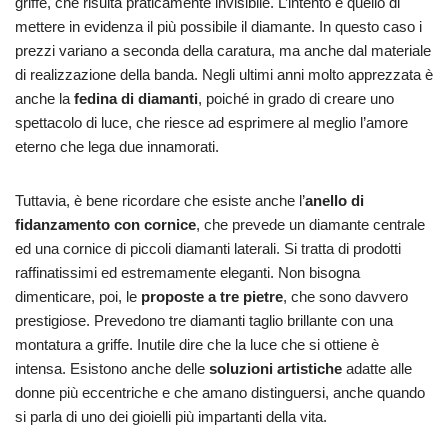
griffe, che risulta praticamente invisibile. L’intento è quello di
mettere in evidenza il più possibile il diamante. In questo caso i
prezzi variano a seconda della caratura, ma anche dal materiale
di realizzazione della banda. Negli ultimi anni molto apprezzata è
anche la
fedina di diamanti
, poiché in grado di creare uno
spettacolo di luce, che riesce ad esprimere al meglio l’amore
eterno che lega due innamorati.
Tuttavia, è bene ricordare che esiste anche l’
anello di
fidanzamento con cornice
, che prevede un diamante centrale
ed una cornice di piccoli diamanti laterali. Si tratta di prodotti
raffinatissimi ed estremamente eleganti. Non bisogna
dimenticare, poi, le
proposte a tre pietre
, che sono davvero
prestigiose. Prevedono tre diamanti taglio brillante con una
montatura a griffe. Inutile dire che la luce che si ottiene è
intensa. Esistono anche delle
soluzioni artistiche
adatte alle
donne più eccentriche e che amano distinguersi, anche quando
si parla di uno dei gioielli più impartanti della vita.